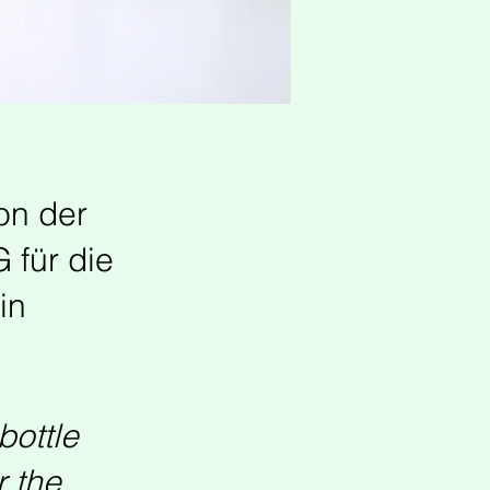
ion der
 für die
in
bottle
r the