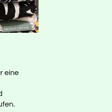
r eine
d
ufen.