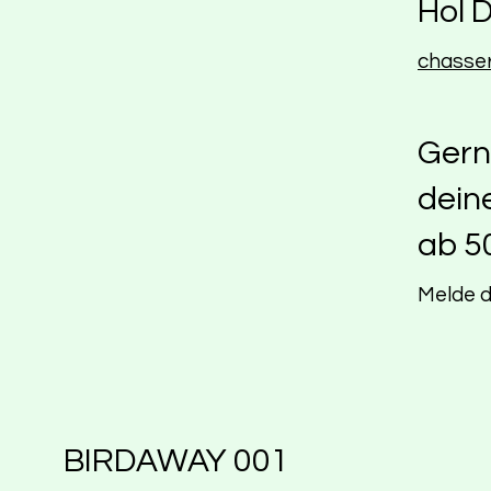
Hol D
chasse
Gerne
dein
ab 5
Melde d
BIRDAWAY 001